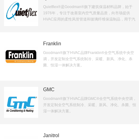
Quietflex®是Goodman®旗下建筑保温材料品牌，始于
1976年，专注于改善室内空气质量品质，向市场提供
HVAC应用的柔性风管管道和玻璃纤维保温制品，用于汽
车成型机的半固化玻璃，用于液化天然气罐的弹性棉毡，
以及其他各种产品。目前在美Houston,TX、
Phoenix,AZ、Groveland,FL、Scranton,PA拥有四家工
Franklin
厂。
Goodman®旗下HVAC品牌Franklin®全空气系统中央空
调，开发定制全空气系统制冷、采暖、新风、净化、杀
菌、恒湿一体解决方案。
GMC
Goodman®旗下HVAC品牌GMC®全空气系统中央空调，
开发定制全空气系统制冷、采暖、新风、净化、杀菌、恒
湿一体解决方案。
Janitrol