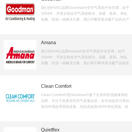
我们的HVAC品牌Goodman®全空气系统中央空调，始于
1954年，开发定制全空气系统制冷、采暖、新风、净化、
杀菌、恒湿一体解决方案，我们不断革新冷暖产品的生产
科技，由优秀的工人使用先进的设备制造HVAC产品，不
断满足市场及提升社会对HVAC产品的需求和创新，为那
些力求使用方便并对生活质量要求高的高品质客户提供全
Amana
方位服务。
我们的HVAC品牌Amana®全空气系统中央空调，始于
1934年，开发定制全空气系统制冷、采暖、新风、净化、
杀菌、恒湿一体解决方案，我们将不断革新冷暖产品的生
产科技，由优秀的工人使用先进的设备制造HVAC产品，
不断满足市场及提升社会对HVAC产品的需求和创新，为
那些力求使用方便并对生活质量要求高的高品质客户提供
Clean Comfort
全方位服务。
Clean Comfort®是Goodman®旗下全系列舒适健康系统
品牌，专注于改善室内空气质量品质，向市场提供可靠的
室内环境处理系统设备，包括高效及HEPA净化系统、加
湿系统、除湿系统、紫外线杀菌系统、全热交换系统等
Goodman全空气系统中央空调配套功能产品。
Quietflex